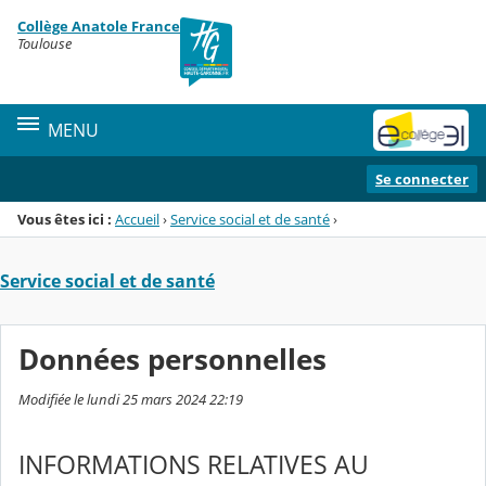
Panneau de gestion des cookies
Collège Anatole France
Menu de la rubrique
Contenu
Toulouse
MENU
Se connecter
Vous êtes ici :
Accueil
›
Service social et de santé
›
Service social et de santé
Données personnelles
Modifiée le lundi 25 mars 2024 22:19
INFORMATIONS RELATIVES AU