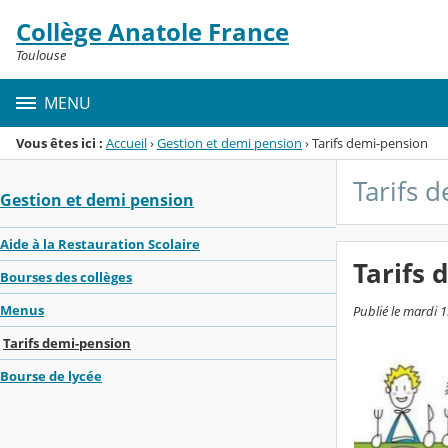
Panneau de gestion des cookies
Collège Anatole France
Menu de la rubrique
Contenu
Toulouse
MENU
Vous êtes ici :
Accueil
›
Gestion et demi pension
›
Tarifs demi-pension
Tarifs 
Gestion et demi pension
Aide à la Restauration Scolaire
Tarifs 
Bourses des collèges
Menus
Publié le mardi 
Tarifs demi-pension
Bourse de lycée