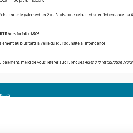
6 56 jours 180,00 €
d’échelonner le paiement en 2 ou 3 fois, pour cela, contacter l’intendance au 
NITE
hors forfait : 4,50€
aiement au plus tard la veille du jour souhaité à l'intendance
au paiement, merci de vous référer aux rubriques
Aides à la restauration scolai
nelles