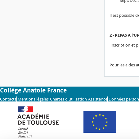
Sept/Dec 202
Il est possible 
2 - REPAS A l'U
Inscription et p
Pour les aides 
Collège Anatole France
Contacts
Mentions légales
Chartes d'utilisation
Assistance
Données person