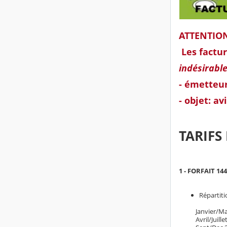
ATTENTIO
Les factu
indésirabl
- émetteu
- objet: a
TARIFS
1 - FORFAIT 144
Répartiti
Janvier/Mars 
Avril/Juillet 