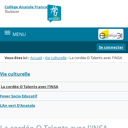
Panneau de gestion des cookies
Collège Anatole France
Menu de la rubrique
Contenu
Toulouse
MENU
Se connecter
Vous êtes ici :
Accueil
›
Vie culturelle
›
La cordée O Talents avec l'INSA
Vie culturelle
La cordée O Talents avec l'INSA
Foyer Socio Educatif
L'An vert D'Anatole